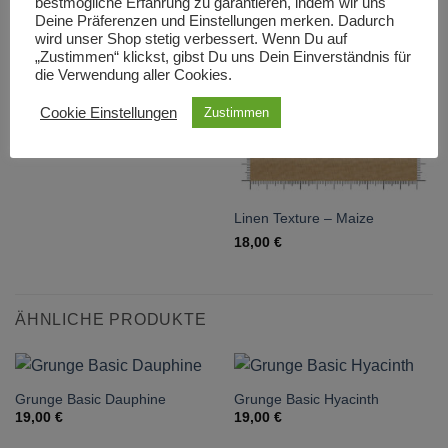
bestmögliche Erfahrung zu garantieren, indem wir uns
Deine Präferenzen und Einstellungen merken. Dadurch
wird unser Shop stetig verbessert. Wenn Du auf
Linen Texture – Straw
„Zustimmen“ klickst, gibst Du uns Dein Einverständnis für
18,00
€
die Verwendung aller Cookies.
Cookie Einstellungen
Zustimmen
Linen Texture – Maize
18,00
€
ÄHNLICHE PRODUKTE
Grunge Basic Dauphine
Grunge Basic Hyacinth
19,00
€
19,00
€