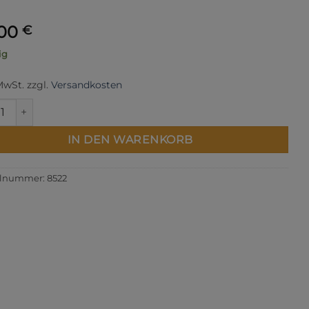
,00
€
ig
 MwSt.
zzgl.
Versandkosten
a Shores Bundle by Robin Pickens Menge
IN DEN WARENKORB
elnummer:
8522