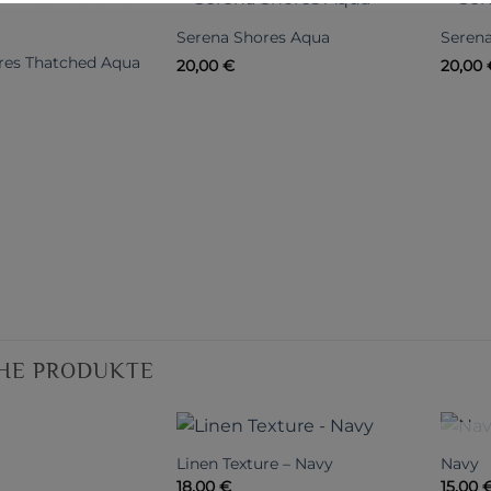
Serena Shores Aqua
Serena
res Thatched Aqua
20,00
€
20,00
HE PRODUKTE
HT VORRÄTIG
Linen Texture – Navy
Navy
18,00
€
15,00