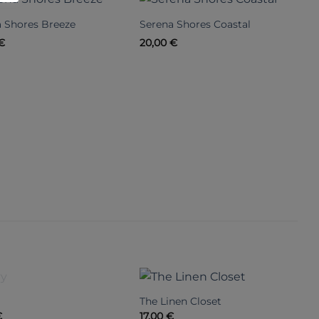
 Shores Breeze
Serena Shores Coastal
€
20,00
€
S
2
NICHT VORRÄTIG
The Linen Closet
€
17,00
€