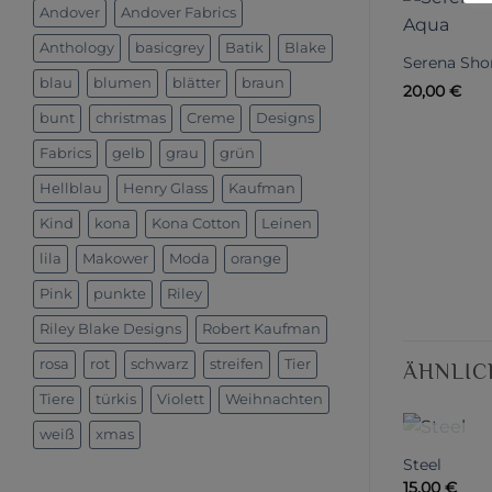
Andover
Andover Fabrics
Anthology
basicgrey
Batik
Blake
Serena Sho
blau
blumen
blätter
braun
20,00
€
bunt
christmas
Creme
Designs
Fabrics
gelb
grau
grün
Hellblau
Henry Glass
Kaufman
Kind
kona
Kona Cotton
Leinen
lila
Makower
Moda
orange
Pink
punkte
Riley
Riley Blake Designs
Robert Kaufman
rosa
rot
schwarz
streifen
Tier
ÄHNLIC
Tiere
türkis
Violett
Weihnachten
weiß
xmas
NIC
Steel
15,00
€