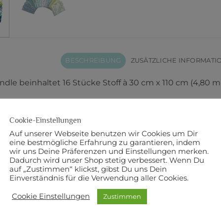
BESCHREIBUNG
ZUSÄTZLICHE INFORMATI
dle beinhaltet 16 Stücke Stoff à 30 cm x 110 cm (4,80 m)
umwolle
Cookie-Einstellungen
Robin Pickens
Auf unserer Webseite benutzen wir Cookies um Dir
eine bestmögliche Erfahrung zu garantieren, indem
:
Moda
wir uns Deine Präferenzen und Einstellungen merken.
Dadurch wird unser Shop stetig verbessert. Wenn Du
auf „Zustimmen“ klickst, gibst Du uns Dein
Einverständnis für die Verwendung aller Cookies.
NNTE DIR AUCH GEFALLEN …
Cookie Einstellungen
Zustimmen