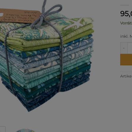
95
Vorrät
inkl.
Seren
Artik