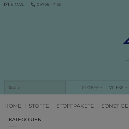
Zum
E-MAIL
04706 - 7135
Inhalt
springen
STOFFE
VLIESE
HOME
|
STOFFE
|
STOFFPAKETE
|
SONSTIGE
KATEGORIEN