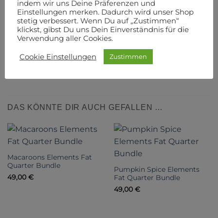
indem wir uns Deine Präferenzen und
Ein Fat Quarter Bundle beinhaltet alle Stoffe einer
Einstellungen merken. Dadurch wird unser Shop
Kollektion.
stetig verbessert. Wenn Du auf „Zustimmen“
klickst, gibst Du uns Dein Einverständnis für die
Verwendung aller Cookies.
100 % Baumwolle
Cookie Einstellungen
Zustimmen
Hersteller:
Art Gallery Fabrics
DAS KÖNNTE DIR AUCH GEFALLEN …
Macaroons Elements Fat
Quarter Bundle
Pumpkin Spice Elements
49,00
€
Fat Quarter Bundle
49,00
€