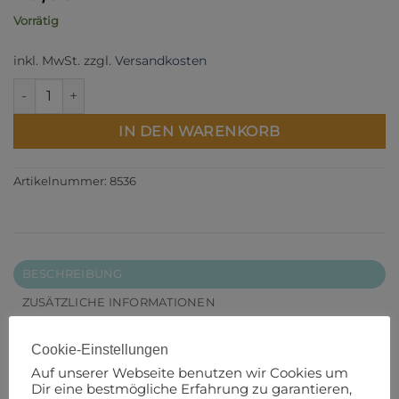
Vorrätig
inkl. MwSt.
zzgl.
Versandkosten
Winter Elements Fat Quarter Bundle Menge
IN DEN WARENKORB
Artikelnummer:
8536
BESCHREIBUNG
ZUSÄTZLICHE INFORMATIONEN
PRODUKTSICHERHEIT
Cookie-Einstellungen
Dieses Bundle beinhaltet 10 Fat Quarter à 18“ x 22“.
Auf unserer Webseite benutzen wir Cookies um
Dir eine bestmögliche Erfahrung zu garantieren,