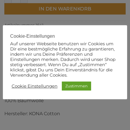
IN DEN WARENKORB
Artikelnummer:
1641
Cookie-Einstellungen
Auf unserer Webseite benutzen wir Cookies um
Dir eine bestmögliche Erfahrung zu garantieren,
indem wir uns Deine Präferenzen und
BESCHREIBUNG
Einstellungen merken. Dadurch wird unser Shop
stetig verbessert. Wenn Du auf „Zustimmen“
ZUSÄTZLICHE INFORMATIONEN
klickst, gibst Du uns Dein Einverständnis für die
PRODUKTSICHERHEIT
Verwendung aller Cookies.
Cookie Einstellungen
Zustimmen
110 cm Breite
100% Baumwolle
Hersteller: KONA Cotton