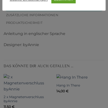
BESCHREIBUNG
ZUSÄTZLICHE INFORMATIONEN
PRODUKTSICHERHEIT
Anleitung in englischer Sprache
Designer: byAnnie
DAS KÖNNTE DIR AUCH GEFALLEN …
Hang In There
14,00
€
2 x Magnetenverschluss
byAnnie
11,50
€