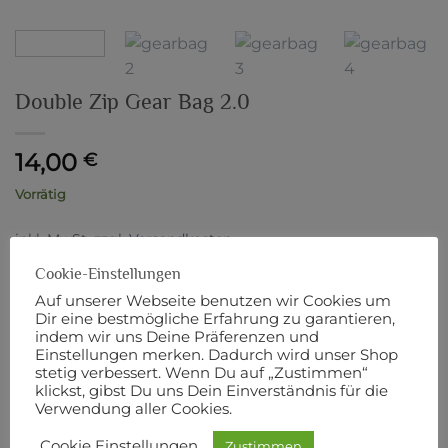
Double Zip Gear Bag 2.0
14,00
€
Vorrätig
inkl. MwSt.
zzgl.
Versandkosten
Double Zip Gear Bag 2.0 Menge
Cookie-Einstellungen
Auf unserer Webseite benutzen wir Cookies um
IN DEN WARENKORB
Dir eine bestmögliche Erfahrung zu garantieren,
indem wir uns Deine Präferenzen und
Einstellungen merken. Dadurch wird unser Shop
stetig verbessert. Wenn Du auf „Zustimmen“
Artikelnummer:
6837
klickst, gibst Du uns Dein Einverständnis für die
Verwendung aller Cookies.
Cookie Einstellungen
Zustimmen