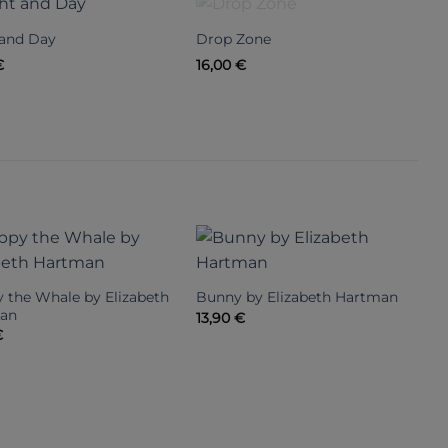
NICHT VORRÄTIG
 and Day
Drop Zone
M
€
16,00
€
x
7
 the Whale by Elizabeth
t
Bunny by Elizabeth Hartman
an
q
13,90
€
€
2