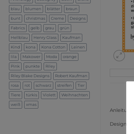
blau
blumen
blätter
braun
bunt
christmas
Creme
Designs
Fabrics
gelb
grau
grün
Hellblau
Henry Glass
Kaufman
Kind
kona
Kona Cotton
Leinen
lila
Makower
Moda
orange
Pink
punkte
Riley
Riley Blake Designs
Robert Kaufman
rosa
rot
schwarz
streifen
Tier
Tiere
türkis
Violett
Weihnachten
weiß
xmas
Anleitung
Designer: