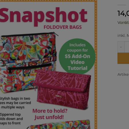
14
Vorrät
inkl.
Snap
Artik