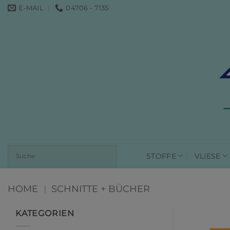
Zum
E-MAIL
04706 - 7135
Inhalt
springen
STOFFE
VLIESE
HOME
|
SCHNITTE + BÜCHER
KATEGORIEN