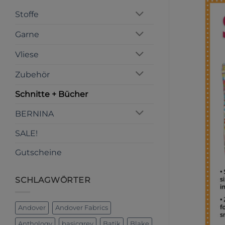
Stoffe
Garne
Vliese
Zubehör
Schnitte + Bücher
BERNINA
SALE!
Gutscheine
SCHLAGWÖRTER
Andover
Andover Fabrics
Anthology
basicgrey
Batik
Blake