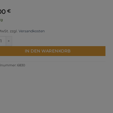
,00
€
ig
 MwSt.
zzgl.
Versandkosten
shot Menge
IN DEN WARENKORB
elnummer:
6830