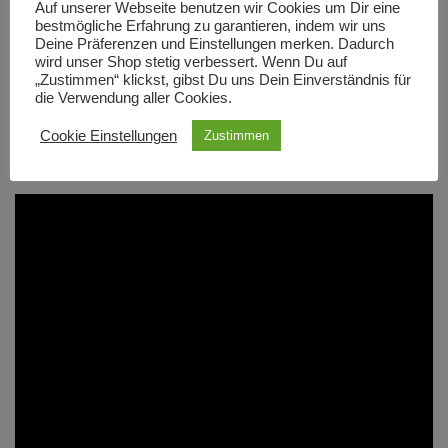
Auf unserer Webseite benutzen wir Cookies um Dir eine
verwendet werden können.
bestmögliche Erfahrung zu garantieren, indem wir uns
Deine Präferenzen und Einstellungen merken. Dadurch
wird unser Shop stetig verbessert. Wenn Du auf
Hersteller: ByAnnie
„Zustimmen“ klickst, gibst Du uns Dein Einverständnis für
die Verwendung aller Cookies.
Material: Nickel
Cookie Einstellungen
Zustimmen