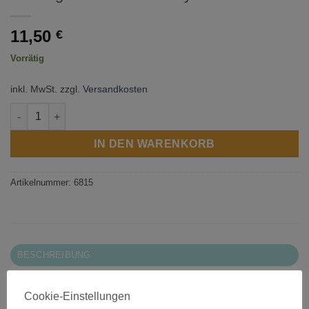
11,50
€
Vorrätig
inkl. MwSt.
zzgl.
Versandkosten
2 x Magnetenverschluss byAnnie Menge
IN DEN WARENKORB
Artikelnummer:
6815
BESCHREIBUNG
ZUSÄTZLICHE INFORMATIONEN
Cookie-Einstellungen
Enthält 2 Paar Magneten, die für Taschenverschlüsse