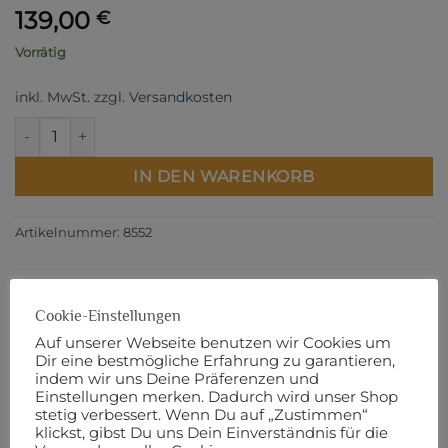
139,00
€
Vorrätig
inkl. MwSt.
zzgl.
Versandkosten
Flora and Form Fat Quarter Bundle by Essoldo Design Menge
IN DEN WARENKORB
Artikelnummer:
8552
Cookie-Einstellungen
BESCHREIBUNG
Auf unserer Webseite benutzen wir Cookies um
Dir eine bestmögliche Erfahrung zu garantieren,
ZUSÄTZLICHE INFORMATIONEN
indem wir uns Deine Präferenzen und
Einstellungen merken. Dadurch wird unser Shop
PRODUKTSICHERHEIT
stetig verbessert. Wenn Du auf „Zustimmen“
klickst, gibst Du uns Dein Einverständnis für die
Dieses Bundle beinhaltet 20 Fat Quarter à 18“ x 22“.