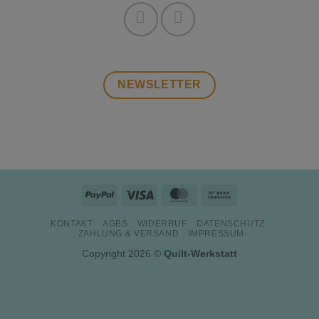
NEWSLETTER
PayPal
Visa
MasterCard
Bank
Transfer
KONTAKT
AGBS
WIDERRUF
DATENSCHUTZ
ZAHLUNG & VERSAND
IMPRESSUM
Copyright 2026 ©
Quilt-Werkstatt