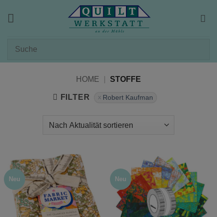
Zum
Inhalt
springen
HOME
|
STOFFE
FILTER
Robert Kaufman
Neu
Neu